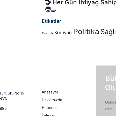
🤝 Her Gün İhtiyaç Sahip
🧑‍🍳
Etiketler
Politika
Sağl
Koruyun
Güvenli
 Geç
Sayfalarımız
Bü
Ol
Anasayfa
54. Sk. No:15
ONYA
Hakkımızda
Güncel
Haberler
5885
olun.
İletişim