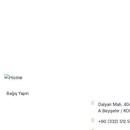
İletişime
Bağış Yapın
Dalyan Mah. 404
A Beyşehir / K
+90 (332) 512 