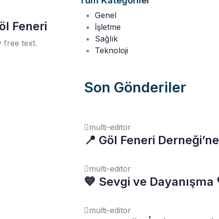
Tüm Kategoriler
Genel
öl Feneri
İşletme
Sağlık
 free text.
Teknoloji
Son Gönderiler
multi-editor
📍 Göl Feneri Derneği’ne
multi-editor
💙 Sevgi ve Dayanışma 
multi-editor