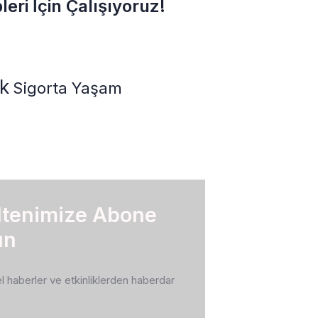
leri İçin Çalışıyoruz!
ık
Sigorta
Yaşam
ltenimize Abone
un
 haberler ve etkinliklerden haberdar