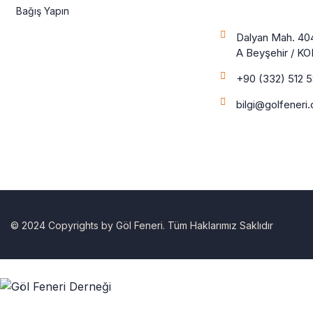
Bağış Yapın
Dalyan Mah. 404
A Beyşehir / K
+90 (332) 512 
bilgi@golfeneri
© 2024 Copyrights by Göl Feneri. Tüm Haklarımız Saklıdır