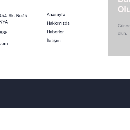
Ol
Anasayfa
54. Sk. No:15
ONYA
Hakkımızda
Güncel
Haberler
5885
olun.
İletişim
.com