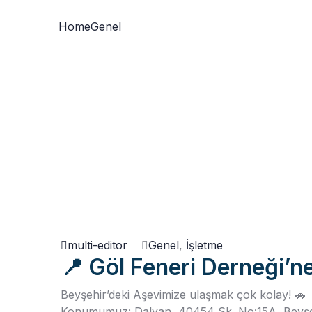
Home
Genel
multi-editor
Genel
,
İşletme
📍 Göl Feneri Derneği’ne
Beyşehir’deki Aşevimize ulaşmak çok kolay! 🚗
Konumumuz: Dalyan, 40454 Sk. No:15A, Beyşe