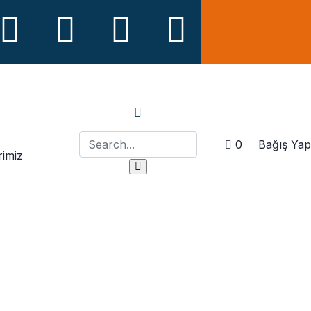
Bağış Yap
0
rimiz