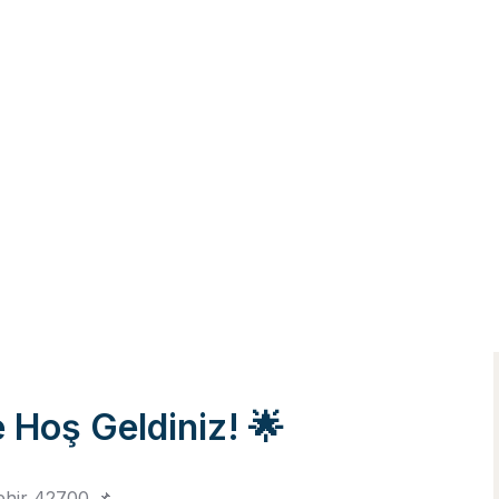
 Hoş Geldiniz! 🌟
hir 42700 📌