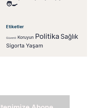
🧑‍🍳
Etiketler
Politika
Sağlık
Koruyun
Güvenli
Sigorta
Yaşam
ltenimize Abone