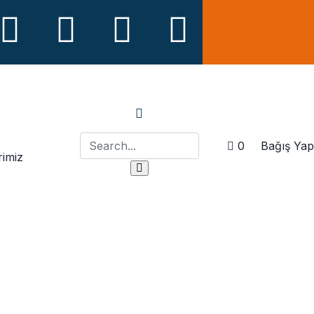
Bağış Yap
0
rimiz