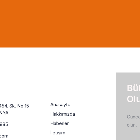
 Geç
Sayfalarımız
Bü
Ol
Anasayfa
54. Sk. No:15
ONYA
Hakkımızda
Güncel
Haberler
5885
olun.
İletişim
.com