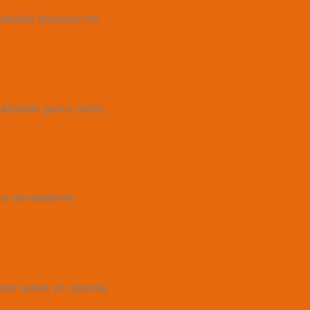
mutluluk duyuyorum.
alışmak gurur verici.
ara minnettarım.
e dürüstlük ön planda.