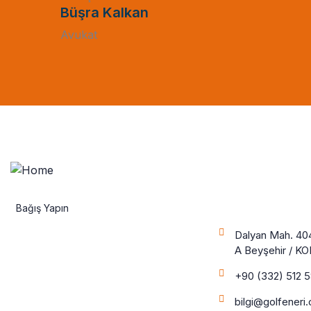
Büşra Kalkan
Avukat
İletişime
Bağış Yapın
Dalyan Mah. 404
A Beyşehir / K
+90 (332) 512 
bilgi@golfeneri