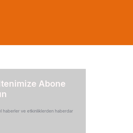
ltenimize Abone
un
 haberler ve etkinliklerden haberdar